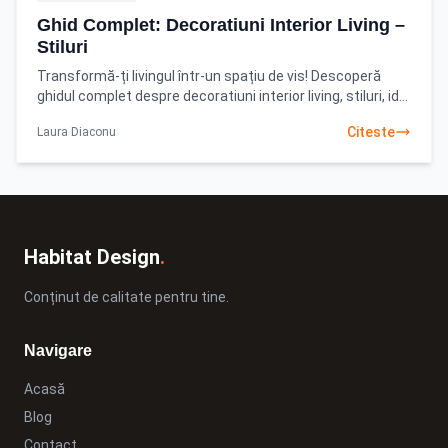
Ghid Complet: Decoratiuni Interior Living –
Stiluri
Transformă-ți livingul într-un spațiu de vis! Descoperă
ghidul complet despre decoratiuni interior living, stiluri, idei
practice și sfaturi profesionale. Află
Citeste
Laura Diaconu
Habitat Design
.
Conținut de calitate pentru tine.
Navigare
Acasă
Blog
Contact