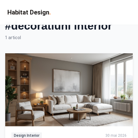
Habitat Design
.
Eticheta
#decoratiuni interior
1 articol
Design Interior
30 mai 2026