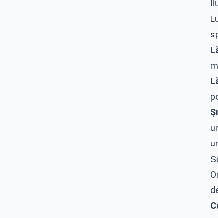
Il
Lu
sp
L
m
L
po
Și
un
u
So
O
de
Cu