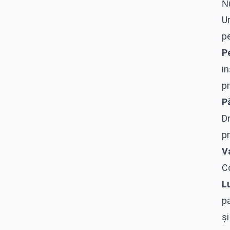
N
Un
pe
P
i
pr
Pă
D
pr
V
Co
L
p
și