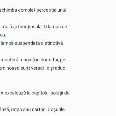
e schimba complet percepția unui
ntală și funcțională. O lampă de
ou.
 o lampă suspendată distinctivă
tmosferă magică în dormitor, pe
uminoase sunt versatile și aduc
 excelează la capitolul soluții de
nză, ratan sau carton. Coșurile