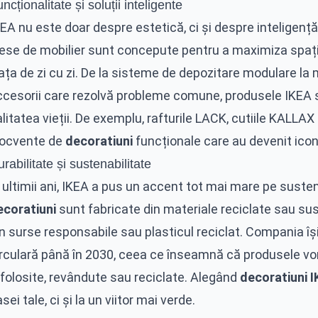
ncționalitate și soluții inteligente
EA nu este doar despre estetică, ci și despre inteligenț
ese de mobilier sunt concepute pentru a maximiza spațiul
ața de zi cu zi. De la sisteme de depozitare modulare la m
ccesorii care rezolvă probleme comune, produsele IKEA 
alitatea vieții. De exemplu, rafturile LACK, cutiile KAL
locvente de
decoratiuni
funcționale care au devenit icon
rabilitate și sustenabilitate
 ultimii ani, IKEA a pus un accent tot mai mare pe susten
ecoratiuni
sunt fabricate din materiale reciclate sau sus
in surse responsabile sau plasticul reciclat. Compania î
rculară până în 2030, ceea ce înseamnă că produsele vor f
efolosite, revândute sau reciclate. Alegând
decoratiuni 
sei tale, ci și la un viitor mai verde.