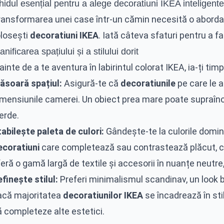
idul esențial pentru a alege decoratiuni IKEA inteligente
ransformarea unei case într-un cămin necesită o abordare
olosești
decoratiuni IKEA
. Iată câteva sfaturi pentru a fa
anificarea spațiului și a stilului dorit
ainte de a te aventura în labirintul colorat IKEA, ia-ți timp 
ăsoară spațiul:
Asigură-te că
decoratiunile
pe care le a
imensiunile camerei. Un obiect prea mare poate supraînc
erde.
abilește paleta de culori:
Gândește-te la culorile domin
ecoratiuni
care completează sau contrastează plăcut, c
eră o gamă largă de textile și accesorii în nuanțe neutre
finește stilul:
Preferi minimalismul scandinav, un look 
acă majoritatea
decoratiunilor IKEA
se încadrează în sti
ă completeze alte estetici.