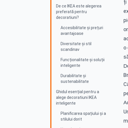
ți
De ce IKEA este alegerea
ex
preferată pentru
decoratiuni?
pi
Accesibilitate și prețuri
o
avantajoase
ac
Diversitate și stil
o
scandinav
să
Funcționalitate și soluții
inteligente
D
B
Durabilitate și
sustenabilitate
C
Ghidul esențial pentru a
pe
alege decoratiuni IKEA
Ac
inteligente
Un
Planificarea spațiului și a
stilului dorit
mo