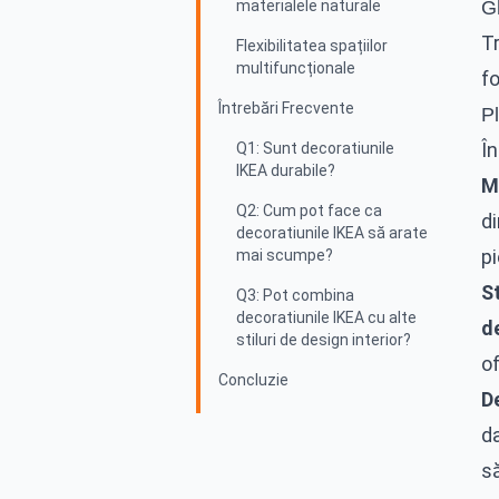
materialele naturale
Gh
T
Flexibilitatea spațiilor
multifuncționale
f
Întrebări Frecvente
Pl
În
Q1: Sunt decoratiunile
IKEA durabile?
M
Q2: Cum pot face ca
d
decoratiunile IKEA să arate
pi
mai scumpe?
St
Q3: Pot combina
decoratiunile IKEA cu alte
d
stiluri de design interior?
of
Concluzie
De
d
s