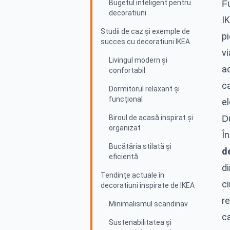
Bugetul inteligent pentru
Fu
decoratiuni
IK
Studii de caz și exemple de
pi
succes cu decoratiuni IKEA
vi
Livingul modern și
a
confortabil
c
Dormitorul relaxant și
funcțional
e
Biroul de acasă inspirat și
Du
organizat
În
Bucătăria stilată și
d
eficientă
d
Tendințe actuale în
ci
decoratiuni inspirate de IKEA
r
Minimalismul scandinav
ca
Sustenabilitatea și