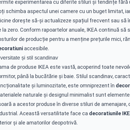
rmite experimentarea cu diferite stiluri și tendințe făr
oți schimba aspectul unei camere cu un buget limitat, ia
ricine dorește să-și actualizeze spațiul frecvent sau să
e la zero. Conform rapoartelor anuale, IKEA continuă să
sturilor de producție pentru a menține prețurile mici, r
ecoratiuni
accesibile.
versitate și stil scandinav
ama de produse IKEA este vastă, acoperind toate nevoi
rmitor, până la bucătărie și baie. Stilul scandinav, caracte
ncționalitate și luminozitate, este omniprezent în
decor
aterialele naturale și designul minimalist sunt elemente
șoară a acestor produse în diverse stiluri de amenajare,
dustrial. Această versatilitate face ca
decoratiunile IK
terior și ale amatorilor deopotrivă.