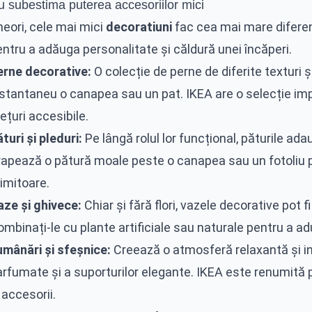
u subestima puterea accesoriilor mici
eori, cele mai mici
decoratiuni
fac cea mai mare diferen
ntru a adăuga personalitate și căldură unei încăperi.
erne decorative:
O colecție de perne de diferite texturi
nstantaneu o canapea sau un pat. IKEA are o selecție im
ețuri accesibile.
turi și pleduri:
Pe lângă rolul lor funcțional, păturile adau
rapează o pătură moale peste o canapea sau un fotoliu 
imitoare.
aze și ghivece:
Chiar și fără flori, vazele decorative pot f
mbinați-le cu plante artificiale sau naturale pentru a adu
umânări și sfeșnice:
Creează o atmosferă relaxantă și in
arfumate și a suporturilor elegante. IKEA este renumită 
 accesorii.