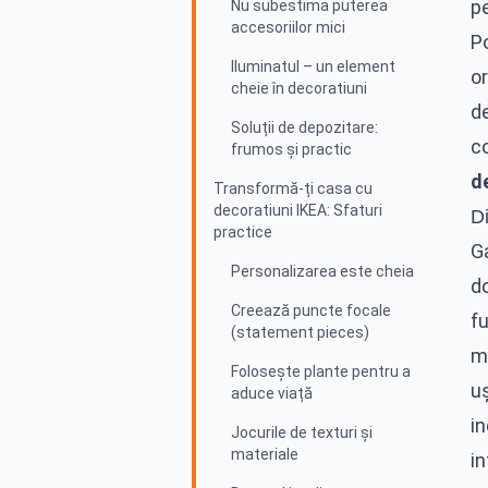
pe
Nu subestima puterea
accesoriilor mici
P
Iluminatul – un element
o
cheie în decoratiuni
d
Soluții de depozitare:
co
frumos și practic
d
Transformă-ți casa cu
decoratiuni IKEA: Sfaturi
Di
practice
G
Personalizarea este cheia
do
Creează puncte focale
fu
(statement pieces)
m
Folosește plante pentru a
u
aduce viață
in
Jocurile de texturi și
materiale
in