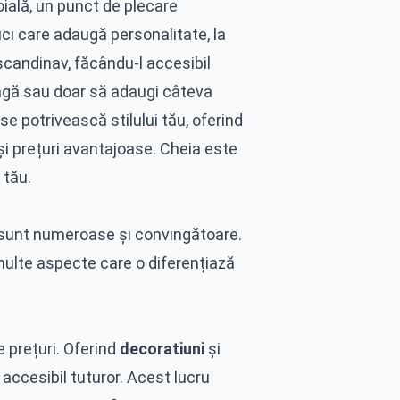
oială, un punct de plecare
ci care adaugă personalitate, la
scandinav, făcându-l accesibil
eagă sau doar să adaugi câteva
se potrivească stilului tău, oferind
și prețuri avantajoase. Cheia este
 tău.
 sunt numeroase și convingătoare.
multe aspecte care o diferențiază
e prețuri. Oferind
decoratiuni
și
accesibil tuturor. Acest lucru