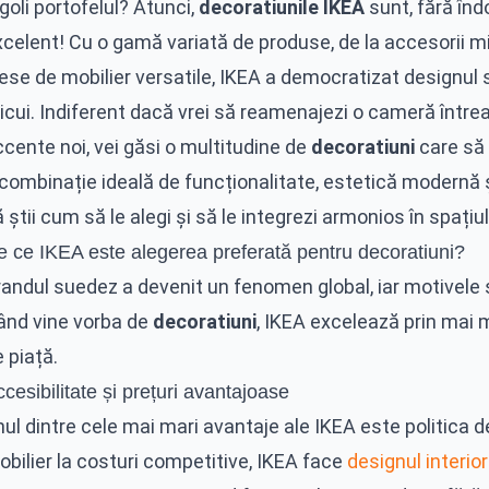
 goli portofelul? Atunci,
decoratiunile IKEA
sunt, fără înd
celent! Cu o gamă variată de produse, de la accesorii mi
ese de mobilier versatile, IKEA a democratizat designul 
ricui. Indiferent dacă vrei să reamenajezi o cameră într
cente noi, vei găsi o multitudine de
decoratiuni
care să 
 combinație ideală de funcționalitate, estetică modernă 
 știi cum să le alegi și să le integrezi armonios în spațiul
e ce IKEA este alegerea preferată pentru decoratiuni?
randul suedez a devenit un fenomen global, iar motivele
ând vine vorba de
decoratiuni
, IKEA excelează prin mai 
 piață.
cesibilitate și prețuri avantajoase
ul dintre cele mai mari avantaje ale IKEA este politica d
bilier la costuri competitive, IKEA face
designul interior