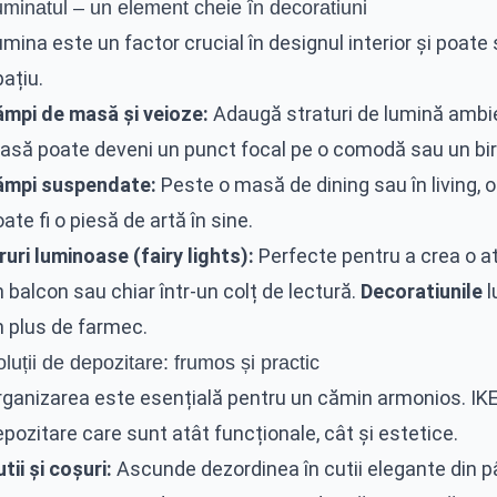
uminatul – un element cheie în decoratiuni
mina este un factor crucial în designul interior și poat
ațiu.
ămpi de masă și veioze:
Adaugă straturi de lumină ambie
asă poate deveni un punct focal pe o comodă sau un bir
ămpi suspendate:
Peste o masă de dining sau în living,
ate fi o piesă de artă în sine.
ruri luminoase (fairy lights):
Perfecte pentru a crea o a
 balcon sau chiar într-un colț de lectură.
Decoratiunile
l
n plus de farmec.
luții de depozitare: frumos și practic
rganizarea este esențială pentru un cămin armonios. IKEA
pozitare care sunt atât funcționale, cât și estetice.
tii și coșuri:
Ascunde dezordinea în cutii elegante din pâ