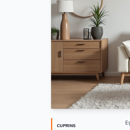
Eș
CUPRINS