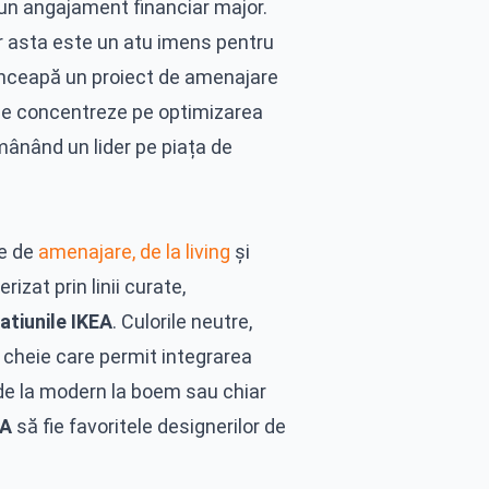
ă un angajament financiar major.
r asta este un atu imens pentru
 înceapă un proiect de amenajare
 se concentreze pe optimizarea
ămânând un lider pe piața de
le de
amenajare, de la living
și
rizat prin linii curate,
atiunile IKEA
. Culorile neutre,
 cheie care permit integrarea
 de la modern la boem sau chiar
EA
să fie favoritele designerilor de