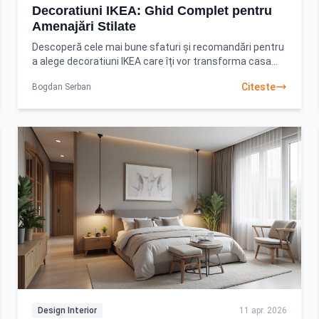
Decoratiuni IKEA: Ghid Complet pentru
Amenajări Stilate
Descoperă cele mai bune sfaturi și recomandări pentru
a alege decoratiuni IKEA care îți vor transforma casa
într-un cămin modern și funcțional. Începe-ți
Citeste
Bogdan Serban
Design Interior
11 apr. 2026