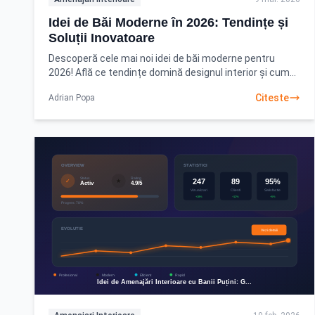
Idei de Băi Moderne în 2026: Tendințe și
Soluții Inovatoare
Descoperă cele mai noi idei de băi moderne pentru
2026! Află ce tendințe domină designul interior și cum
poți transforma baia ta într-un sanctuar personal.
Citeste
Adrian Popa