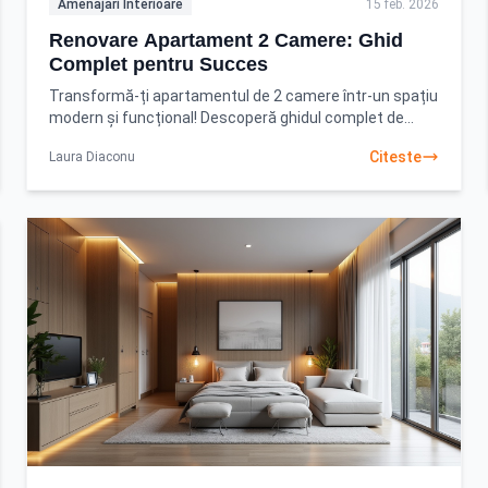
Amenajari Interioare
15 feb. 2026
Renovare Apartament 2 Camere: Ghid
Complet pentru Succes
Transformă-ți apartamentul de 2 camere într-un spațiu
modern și funcțional! Descoperă ghidul complet de
renovare și planificare eficientă. Află cum să obții
Citeste
Laura Diaconu