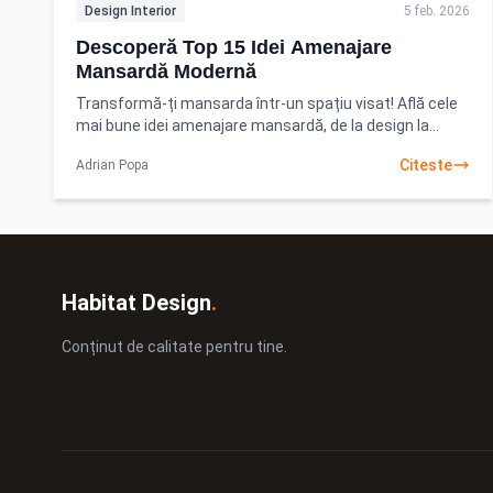
Design Interior
5 feb. 2026
Descoperă Top 15 Idei Amenajare
Mansardă Modernă
Transformă-ți mansarda într-un spațiu visat! Află cele
mai bune idei amenajare mansardă, de la design la
funcționalitate. Începe proiectul tău acum
Citeste
Adrian Popa
Habitat Design
.
Conținut de calitate pentru tine.