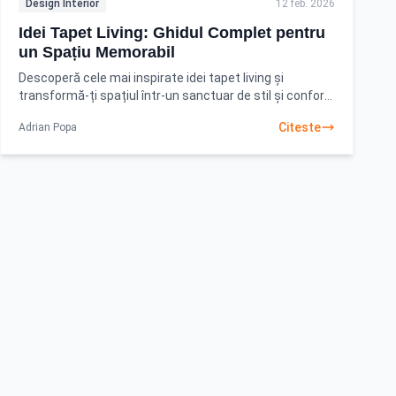
Design Interior
12 feb. 2026
Idei Tapet Living: Ghidul Complet pentru
un Spațiu Memorabil
Descoperă cele mai inspirate idei tapet living și
transformă-ți spațiul într-un sanctuar de stil și confort.
Află cum să alegi tapetul perfect, de la clasic
Citeste
Adrian Popa