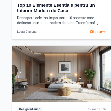
Top 10 Elemente Esențiale pentru un
Interior Modern de Case
Descoperă cele mai importante 10 aspecte care
definesc un interior modern de case. Transformă-ți
locuința într-un spațiu elegant și funcțional cu sfaturile
Citeste
Laura Diaconu
Design Interior
29 mar. 2026