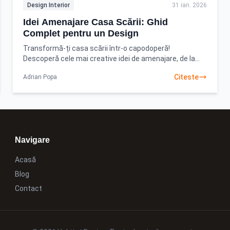
Design Interior
31 ian. 2026
Idei Amenajare Casa Scării: Ghid
Complet pentru un Design
Transformă-ți casa scării într-o capodoperă!
Descoperă cele mai creative idei de amenajare, de la
balustrade moderne la iluminat ambiental. Începe-ți
Citeste
Adrian Popa
proiectul
Navigare
Acasă
Blog
Contact