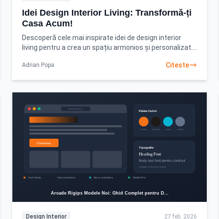
Idei Design Interior Living: Transformă-ți
Casa Acum!
Descoperă cele mai inspirate idei de design interior
living pentru a crea un spațiu armonios și personalizat.
Află cum să-ți transformi livingul cu ghidul
Citeste
Adrian Popa
Design Interior
27 feb. 2026