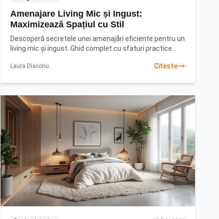
Amenajare Living Mic și Ingust:
Maximizează Spațiul cu Stil
Descoperă secretele unei amenajări eficiente pentru un
living mic și ingust. Ghid complet cu sfaturi practice
pentru a transforma orice spațiu, creând
Citeste
Laura Diaconu