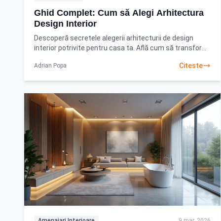
Ghid Complet: Cum să Alegi Arhitectura
Design Interior
Descoperă secretele alegerii arhitecturii de design
interior potrivite pentru casa ta. Află cum să transformi
orice spațiu într-un sanctuar personalizat
Citeste
Adrian Popa
Amenajari Interioare
9 mar. 2026