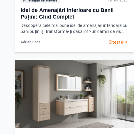
Amenajari Interioare
19 feb. 2026
Idei de Amenajări Interioare cu Banii
Puțini: Ghid Complet
Descoperă cele mai bune idei de amenajări interioare cu
bani puțini și transformă-ți casa într-un cămin de vis.
Află cum să creezi un spațiu de invidiat fără
Citeste
Adrian Popa