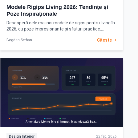
Modele Rigips Living 2026: Tendințe și
Poze Inspiraționale
Descoperă cele mai noi modele de rigips pentru living în
2026, cu poze impresionante și sfaturi practice.
Transformă-ți spațiul într-unul modern și funcțional
Citeste
Bogdan Serban
Design Interior
22 feb. 2026