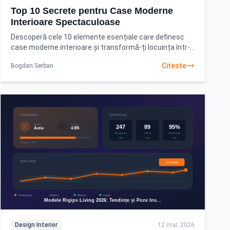
Top 10 Secrete pentru Case Moderne
Interioare Spectaculoase
Descoperă cele 10 elemente esențiale care definesc
case moderne interioare și transformă-ți locuința într-
un sanctuar de stil și funcționalitate. Citește
Citeste
Bogdan Serban
Design Interior
12 mar. 2026