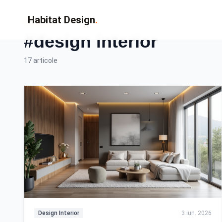
Habitat Design
.
Eticheta
#design interior
17 articole
Design Interior
3 iun. 2026