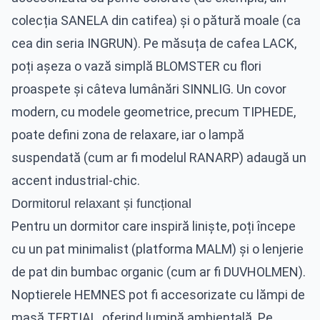
colecția SANELA din catifea) și o pătură moale (ca
cea din seria INGRUN). Pe măsuța de cafea LACK,
poți așeza o vază simplă BLOMSTER cu flori
proaspete și câteva lumânări SINNLIG. Un covor
modern, cu modele geometrice, precum TIPHEDE,
poate defini zona de relaxare, iar o lampă
suspendată (cum ar fi modelul RANARP) adaugă un
accent industrial-chic.
Dormitorul relaxant și funcțional
Pentru un dormitor care inspiră liniște, poți începe
cu un pat minimalist (platforma MALM) și o lenjerie
de pat din bumbac organic (cum ar fi DUVHOLMEN).
Noptierele HEMNES pot fi accesorizate cu lămpi de
masă TERTIAL, oferind lumină ambientală. Pe