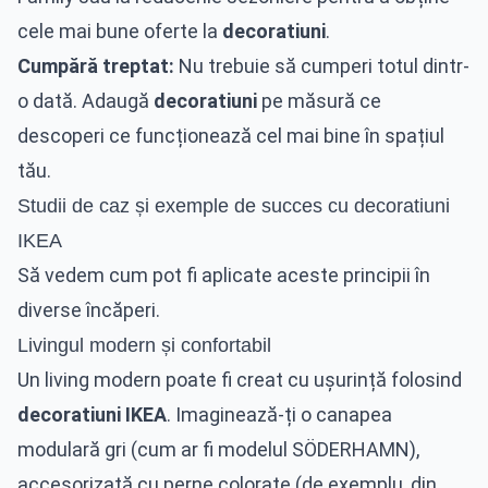
cele mai bune oferte la
decoratiuni
.
Cumpără treptat:
Nu trebuie să cumperi totul dintr-
o dată. Adaugă
decoratiuni
pe măsură ce
descoperi ce funcționează cel mai bine în spațiul
tău.
Studii de caz și exemple de succes cu decoratiuni
IKEA
Să vedem cum pot fi aplicate aceste principii în
diverse încăperi.
Livingul modern și confortabil
Un living modern poate fi creat cu ușurință folosind
decoratiuni IKEA
. Imaginează-ți o canapea
modulară gri (cum ar fi modelul SÖDERHAMN),
accesorizată cu perne colorate (de exemplu, din