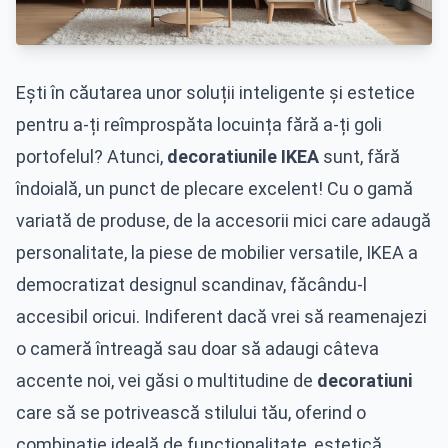
Ești în căutarea unor soluții inteligente și estetice
pentru a-ți reîmprospăta locuința fără a-ți goli
portofelul? Atunci,
decoratiunile IKEA
sunt, fără
îndoială, un punct de plecare excelent! Cu o gamă
variată de produse, de la accesorii mici care adaugă
personalitate, la piese de mobilier versatile, IKEA a
democratizat designul scandinav, făcându-l
accesibil oricui. Indiferent dacă vrei să reamenajezi
o cameră întreagă sau doar să adaugi câteva
accente noi, vei găsi o multitudine de
decoratiuni
care să se potrivească stilului tău, oferind o
combinație ideală de funcționalitate, estetică