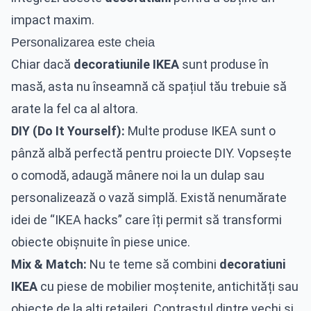
impact maxim.
Personalizarea este cheia
Chiar dacă
decoratiunile IKEA
sunt produse în
masă, asta nu înseamnă că spațiul tău trebuie să
arate la fel ca al altora.
DIY (Do It Yourself):
Multe produse IKEA sunt o
pânză albă perfectă pentru proiecte DIY. Vopsește
o comodă, adaugă mânere noi la un dulap sau
personalizează o vază simplă. Există nenumărate
idei de “IKEA hacks” care îți permit să transformi
obiecte obișnuite în piese unice.
Mix & Match:
Nu te teme să combini
decoratiuni
IKEA
cu piese de mobilier moștenite, antichități sau
obiecte de la alți retaileri. Contrastul dintre vechi și