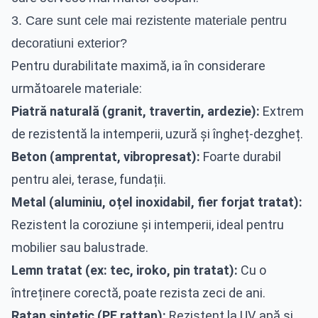
3. Care sunt cele mai rezistente materiale pentru
decoratiuni exterior?
Pentru durabilitate maximă, ia în considerare
următoarele materiale:
Piatră naturală (granit, travertin, ardezie):
Extrem
de rezistentă la intemperii, uzură și îngheț-dezgheț.
Beton (amprentat, vibropresat):
Foarte durabil
pentru alei, terase, fundații.
Metal (aluminiu, oțel inoxidabil, fier forjat tratat):
Rezistent la coroziune și intemperii, ideal pentru
mobilier sau balustrade.
Lemn tratat (ex: tec, iroko, pin tratat):
Cu o
întreținere corectă, poate rezista zeci de ani.
Ratan sintetic (PE rattan):
Rezistent la UV, apă și