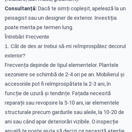
Consultanță:
Dacă te simți copleșit, apelează la un
peisagist sau un designer de exterior. Investiția
poate merita pe termen lung.
Întrebări Frecvente
1. Cât de des ar trebui să-mi reîmprospătez decorul
exterior?
Frecvența depinde de tipul elementelor. Plantele
sezoniere se schimbă de 2-4 ori pe an. Mobilierul și
accesoriile pot fi reîmprospătate la 2-3 ani, în
funcție de uzură și tendințe. Fațada necesită
reparații sau revopsire la 5-10 ani, iar elementele
structurale precum gardurile sau aleile, la 10-20 de
ani sau când apar deteriorări vizibile. O inspecție
anuală te poate ajuta să decizi ce necesită atenție.