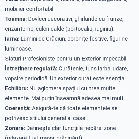
mobilier confortabil.
Toamna:
Dovleci decorativi, ghirlande cu frunze,
crizanteme, culori calde (portocaliu, ruginiu).
Iarna:
Lumini de Crăciun, coronițe festive, figurine
luminoase.
Sfaturi Profesioniste pentru un Exterior Impecabil
Întreținere regulată:
Curățenie, tuns iarba, udare,
vopsire periodică. Un exterior curat este esențial.
Echilibru:
Nu aglomera spațiul cu prea multe
elemente. Mai puțin înseamnă adesea mai mult.
Coerență:
Asigură-te că toate elementele se
potrivesc stilului general al casei.
Zonare:
Definește clar funcțiile fiecărei zone
(relaxare, luat masa, grădinărit).