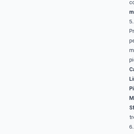
c
m
5.
Pr
pe
mu
pi
Ca
Li
P
M
Sf
tr
6.