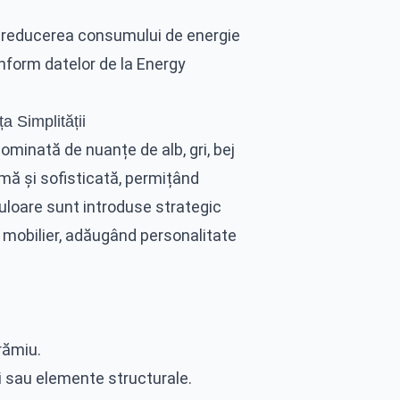
a reducerea consumului de energie
onform datelor de la Energy
 Simplității
minată de nuanțe de alb, gri, bej
mă și sofisticată, permițând
uloare sunt introduse strategic
e mobilier, adăugând personalitate
rămiu.
ii sau elemente structurale.