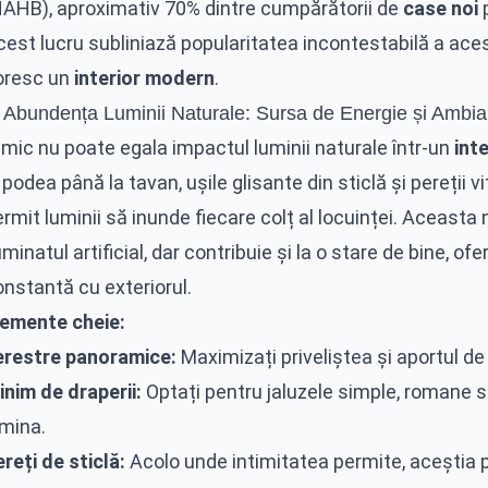
NAHB), aproximativ 70% dintre cumpărătorii de
case noi
p
est lucru subliniază popularitatea incontestabilă a acest
oresc un
interior modern
.
. Abundența Luminii Naturale: Sursa de Energie și Ambia
imic nu poate egala impactul luminii naturale într-un
int
 podea până la tavan, ușile glisante din sticlă și pereții 
rmit luminii să inunde fiecare colț al locuinței. Aceast
uminatul artificial, dar contribuie și la o stare de bine, o
nstantă cu exteriorul.
lemente cheie:
erestre panoramice:
Maximizați priveliștea și aportul de
inim de draperii:
Optați pentru jaluzele simple, romane s
umina.
reți de sticlă:
Acolo unde intimitatea permite, aceștia p