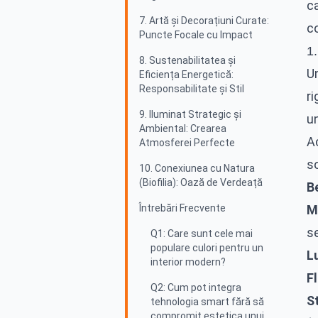
c
7. Artă și Decorațiuni Curate:
co
Puncte Focale cu Impact
1.
8. Sustenabilitatea și
Un
Eficiența Energetică:
Responsabilitate și Stil
ri
9. Iluminat Strategic și
un
Ambiental: Crearea
A
Atmosferei Perfecte
so
10. Conexiunea cu Natura
(Biofilia): Oază de Verdeață
Be
Întrebări Frecvente
M
s
Q1: Care sunt cele mai
populare culori pentru un
L
interior modern?
Fl
Q2: Cum pot integra
S
tehnologia smart fără să
compromit estetica unui