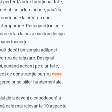
ă perfectă între funcționalitate,
i deschise și luminoase, până la
 contribuie la crearea unui
ontemporane. Descoperiți în cele
are stau la baza oricărui design
priei locuințe.
mult decât un simplu adăpost;
centru de relaxare. Designul
, punând accent pe claritate,
oiect de construcție pentru
case
egerea principiilor fundamentale
alul de a deveni o capodoperă a
ună cele mai relevante 10 aspecte