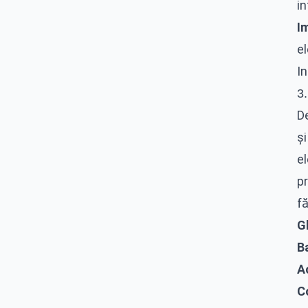
in
I
el
I
3
D
ș
e
pr
fă
Gh
B
A
C