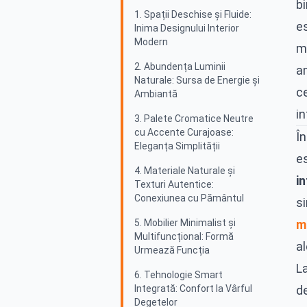
b
1. Spații Deschise și Fluide:
es
Inima Designului Interior
Modern
ma
2. Abundența Luminii
am
Naturale: Sursa de Energie și
c
Ambiantă
in
3. Palete Cromatice Neutre
cu Accente Curajoase:
Î
Eleganța Simplității
e
4. Materiale Naturale și
i
Texturi Autentice:
Conexiunea cu Pământul
si
5. Mobilier Minimalist și
m
Multifuncțional: Formă
al
Urmează Funcția
L
6. Tehnologie Smart
Integrată: Confort la Vârful
d
Degetelor