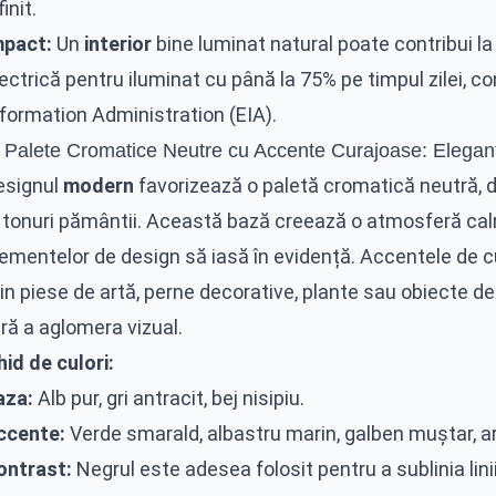
finit.
mpact:
Un
interior
bine luminat natural poate contribui l
ectrică pentru iluminat cu până la 75% pe timpul zilei, c
nformation Administration (EIA).
. Palete Cromatice Neutre cu Accente Curajoase: Eleganța
esignul
modern
favorizează o paletă cromatică neutră, do
i tonuri pământii. Această bază creează o atmosferă cal
lementelor de design să iasă în evidență. Accentele de c
in piese de artă, perne decorative, plante sau obiecte d
ră a aglomera vizual.
id de culori:
aza:
Alb pur, gri antracit, bej nisipiu.
ccente:
Verde smarald, albastru marin, galben muștar, a
ontrast:
Negrul este adesea folosit pentru a sublinia lin