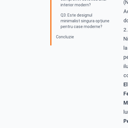
(
interior modern?
Ac
Q3: Este designul
d
minimalist singura opțiune
pentru case moderne?
2
Concluzie
N
la
pe
il
co
E
F
M
l
Pe