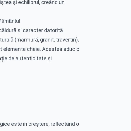
ștea și echilibrul, creând un
 Pământul
 căldură și caracter datorită
turală (marmură, granit, travertin),
unt elemente cheie. Acestea aduc o
ție de autenticitate și
gice este în creștere, reflectând o