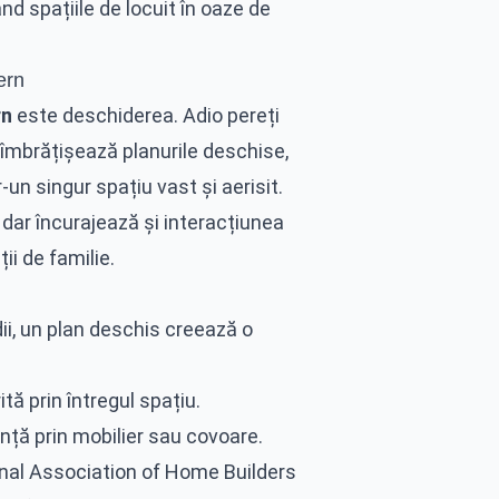
nd spațiile de locuit în oaze de
ern
rn
este deschiderea. Adio pereți
 îmbrățișează planurile deschise,
-un singur spațiu vast și aerisit.
dar încurajează și interacțiunea
ii de familie.
i, un plan deschis creează o
ă prin întregul spațiu.
ință prin mobilier sau covoare.
ional Association of Home Builders