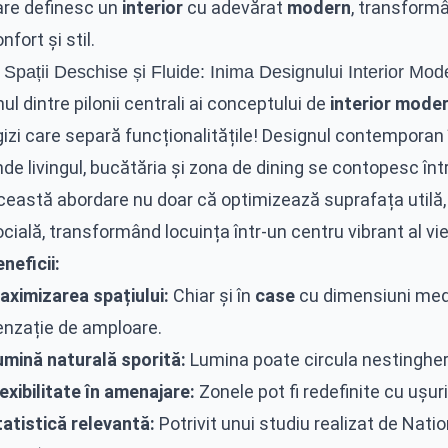
are definesc un
interior
cu adevărat
modern
, transformâ
nfort și stil.
 Spații Deschise și Fluide: Inima Designului Interior Mod
ul dintre pilonii centrali ai conceptului de
interior mode
gizi care separă funcționalitățile! Designul contemporan
de livingul, bucătăria și zona de dining se contopesc într
ceastă abordare nu doar că optimizează suprafața utilă, 
cială, transformând locuința într-un centru vibrant al vieț
neficii:
aximizarea spațiului:
Chiar și în
case
cu dimensiuni medi
enzație de amploare.
umină naturală sporită:
Lumina poate circula nestingherit
exibilitate în amenajare:
Zonele pot fi redefinite cu ușur
tatistică relevantă:
Potrivit unui studiu realizat de Nat