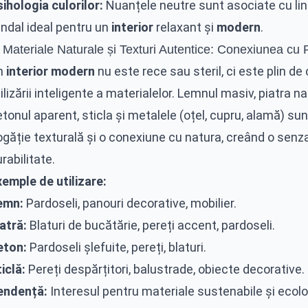
ihologia culorilor:
Nuanțele neutre sunt asociate cu lini
undal ideal pentru un
interior
relaxant și
modern
.
. Materiale Naturale și Texturi Autentice: Conexiunea cu
n
interior modern
nu este rece sau steril, ci este plin de
ilizării inteligente a materialelor. Lemnul masiv, piatra na
tonul aparent, sticla și metalele (oțel, cupru, alamă) s
găție texturală și o conexiune cu natura, creând o senza
rabilitate.
xemple de utilizare:
emn:
Pardoseli, panouri decorative, mobilier.
atră:
Blaturi de bucătărie, pereți accent, pardoseli.
eton:
Pardoseli șlefuite, pereți, blaturi.
iclă:
Pereți despărțitori, balustrade, obiecte decorative.
endență:
Interesul pentru materiale sustenabile și ecolo