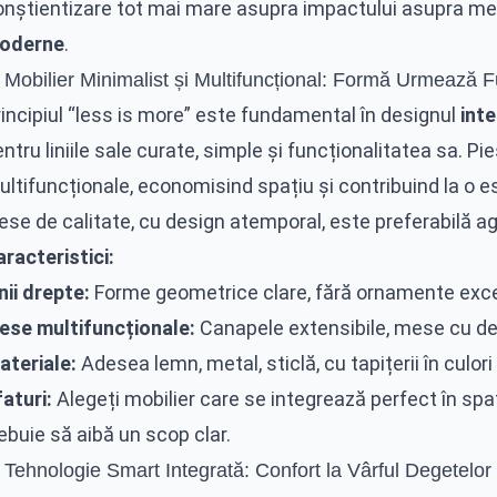
onștientizare tot mai mare asupra impactului asupra me
oderne
.
 Mobilier Minimalist și Multifuncțional: Formă Urmează F
incipiul “less is more” este fundamental în designul
int
ntru liniile sale curate, simple și funcționalitatea sa. P
ltifuncționale, economisind spațiu și contribuind la o es
ese de calitate, cu design atemporal, este preferabilă ag
racteristici:
nii drepte:
Forme geometrice clare, fără ornamente exce
iese multifuncționale:
Canapele extensibile, mese cu dep
ateriale:
Adesea lemn, metal, sticlă, cu tapițerii în culori
aturi:
Alegeți mobilier care se integrează perfect în spați
ebuie să aibă un scop clar.
 Tehnologie Smart Integrată: Confort la Vârful Degetelor