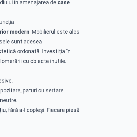
diului în amenajarea de
case
uncția
erior modern
. Mobilierul este ales
iesele sunt adesea
tetică ordonată. Investiția în
lomerării cu obiecte inutile.
sive.
ozitare, paturi cu sertare.
 neutre.
u, fără a-l copleși. Fiecare piesă