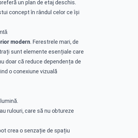
referă un plan de etaj deschis.
ui concept în rândul celor ce își
ntă
erior modern
. Ferestrele mari, de
vitrați sunt elemente esențiale care
a nu doar că reduce dependența de
ferind o conexiune vizuală
 lumină.
au rulouri, care să nu obtureze
ot crea o senzație de spațiu