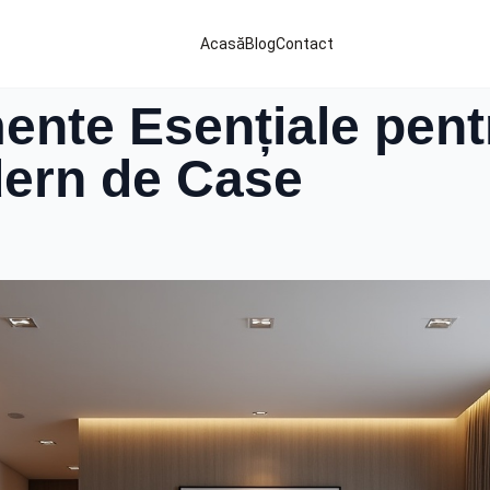
Acasă
Blog
Contact
ente Esențiale pent
dern de Case